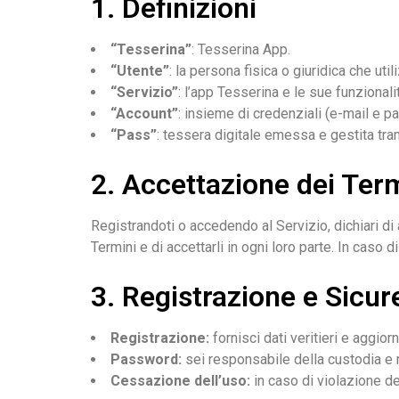
1. Definizioni
“Tesserina”
: Tesserina App.
“Utente”
: la persona fisica o giuridica che uti
“Servizio”
: l’app Tesserina e le sue funzional
“Account”
: insieme di credenziali (e-mail e p
“Pass”
: tessera digitale emessa e gestita tram
2. Accettazione dei Ter
Registrandoti o accedendo al Servizio, dichiari di
Termini e di accettarli in ogni loro parte. In caso di 
3. Registrazione e Sicur
Registrazione:
fornisci dati veritieri e aggio
Password:
sei responsabile della custodia e 
Cessazione dell’uso:
in caso di violazione dei